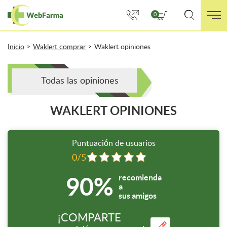
0
Inicio
Waklert comprar
Waklert opiniones
>
>
Todas las opiniones
WAKLERT OPINIONES
Puntuación de usuarios
0/5
90%
recomienda
a
sus amigos
¡COMPARTE