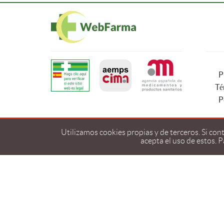
P
Té
P
Utilizamos cookies propias y de terceros. Si co
acepta el uso de estos. 