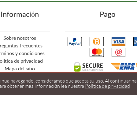
Información
Pago
Sobre nosotros
reguntas frecuentes
rminos y condiciones
olítica de privacidad
Mapa del sitio
ntinua navegando, consideramos que acepta su uso. Al continuar nav
Para obtener más información lea
nuestra
Política de privacidad
© 2026
www.webfarma.net
Todos los derechos reservados