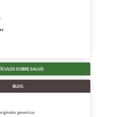
s
es
ÍCULOS SOBRE SALUD
BLOG
iginales genericos