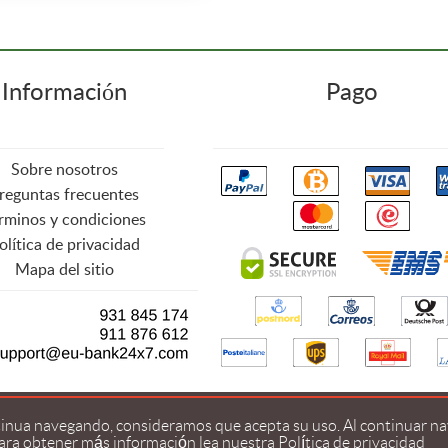
Información
Pago
Sobre nosotros
reguntas frecuentes
rminos y condiciones
olítica de privacidad
Mapa del sitio
© 2026
www.webfarma.net
Todos los derechos reservados
ntinua navegando, consideramos que acepta su uso. Al continuar nav
Para obtener más información lea
nuestra
Política de privacidad