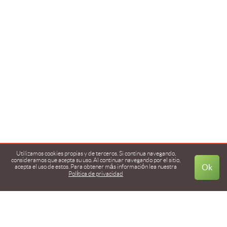
Utilizamos cookies propias y de terceros. Si continua navegando,
consideramos que acepta su uso. Al continuar navegando por el sitio,
Ok
acepta el uso de estos. Para obtener más información lea
nuestra
Política de privacidad