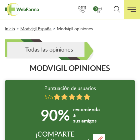
0
Inicio
Modvigil España
Modvigil opiniones
>
>
Todas las opiniones
MODVIGIL OPINIONES
Puntuación de usuarios
5/5
90%
recomienda
a
sus amigos
¡COMPARTE