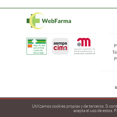
P
Té
P
Utilizamos cookies propias y de terceros. Si co
acepta el uso de estos. 