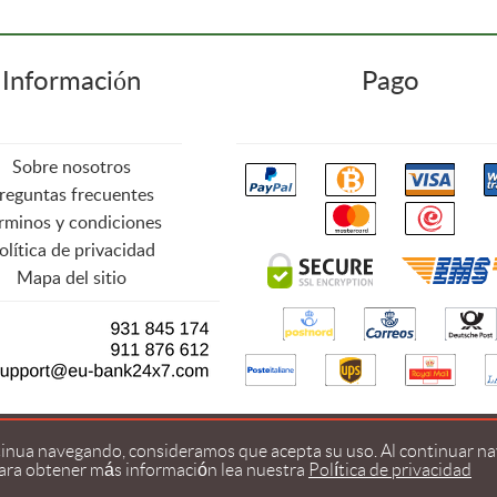
Información
Pago
Sobre nosotros
reguntas frecuentes
rminos y condiciones
olítica de privacidad
Mapa del sitio
© 2026
www.webfarma.net
Todos los derechos reservados
ntinua navegando, consideramos que acepta su uso. Al continuar nav
Para obtener más información lea
nuestra
Política de privacidad